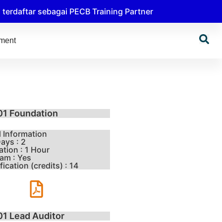
erdaftar sebagai PECB Training Partner
tment
01 Foundation
l Information
ays : 2
tion : 1 Hour
am : Yes
ication (credits) : 14
1 Lead Auditor