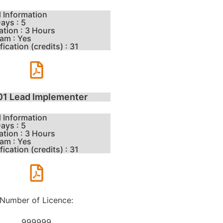
l Information
ays : 5
tion : 3 Hours
am : Yes
ication (credits) : 31
01 Lead Implementer
l Information
ays : 5
tion : 3 Hours
am : Yes
ication (credits) : 31
Number of Licence:
999999