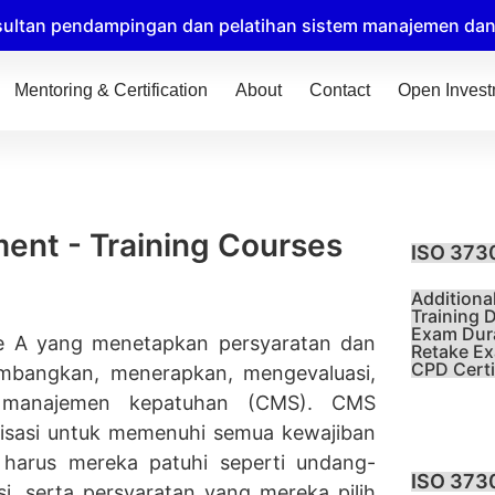
ultan pendampingan dan pelatihan sistem manajemen dan t
Mentoring & Certification
About
Contact
Open Inves
nt - Training Courses
ISO 373
Additiona
Training D
Exam Dura
e A yang menetapkan persyaratan dan
Retake Ex
CPD Certif
bangkan, menerapkan, mengevaluasi,
m manajemen kepatuhan (CMS). CMS
isasi untuk memenuhi semua kewajiban
 harus mereka patuhi seperti undang-
ISO 3730
si, serta persyaratan yang mereka pilih