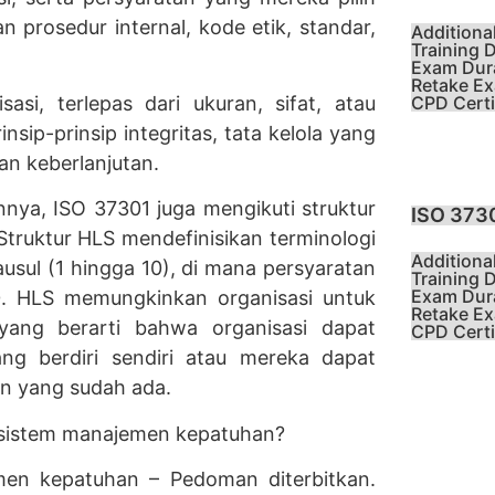
n prosedur internal, kode etik, standar,
Additiona
Training D
Exam Dura
Retake Ex
si, terlepas dari ukuran, sifat, atau
CPD Certif
sip-prinsip integritas, tata kelola yang
dan keberlanjutan.
nya, ISO 37301 juga mengikuti struktur
ISO 373
Struktur HLS mendefinisikan terminologi
Additiona
usul (1 hingga 10), di mana persyaratan
Training D
Exam Dura
0. HLS memungkinkan organisasi untuk
Retake Ex
yang berarti bahwa organisasi dapat
CPD Certif
g berdiri sendiri atau mereka dapat
n yang sudah ada.
 sistem manajemen kepatuhan?
en kepatuhan – Pedoman diterbitkan.