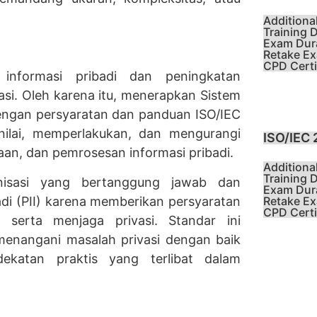
Additiona
Training D
Exam Dura
Retake Ex
CPD Certif
informasi pribadi dan peningkatan
si. Oleh karena itu, menerapkan Sistem
dengan persyaratan dan panduan ISO/IEC
ilai, memperlakukan, dan mengurangi
ISO/IEC 
aan, dan pemrosesan informasi pribadi.
Additiona
Training D
anisasi yang bertanggung jawab dan
Exam Dura
adi (PII) karena memberikan persyaratan
Retake Ex
CPD Certif
serta menjaga privasi. Standar ini
enangani masalah privasi dengan baik
katan praktis yang terlibat dalam