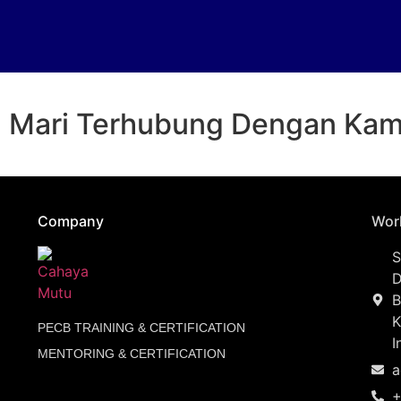
Mari Terhubung Dengan Kam
Company
Wor
S
D
B
K
PECB TRAINING & CERTIFICATION
I
MENTORING & CERTIFICATION
a
+