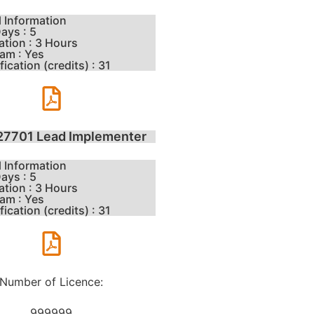
l Information
ays : 5
tion : 3 Hours
am : Yes
ication (credits) : 31
27701 Lead Implementer
l Information
ays : 5
tion : 3 Hours
am : Yes
ication (credits) : 31
Number of Licence:
999999