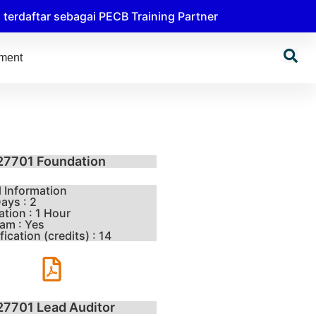
erdaftar sebagai PECB Training Partner
tment
27701 Foundation
l Information
ays : 2
tion : 1 Hour
am : Yes
ication (credits) : 14
27701 Lead Auditor