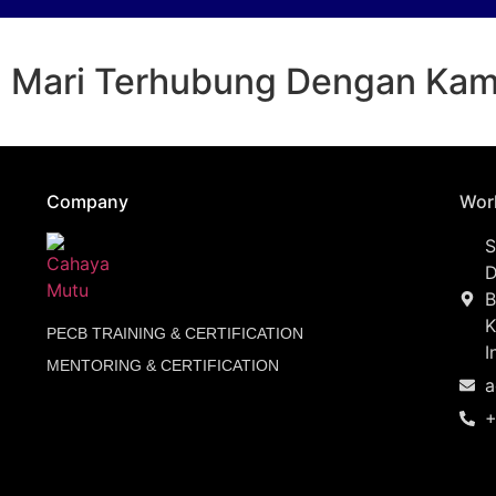
Mari Terhubung Dengan Kam
Company
Wor
S
D
B
K
PECB TRAINING & CERTIFICATION
I
MENTORING & CERTIFICATION
a
+