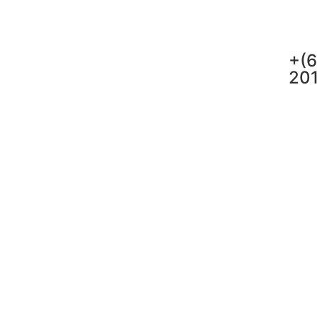
+(6
20
Re
L
consec