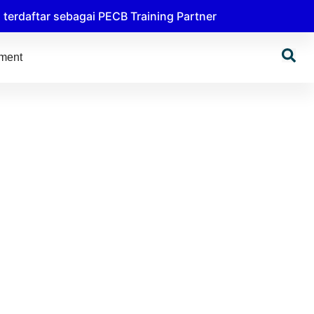
erdaftar sebagai PECB Training Partner
tment