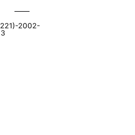
221)-2002-
13
quest a Proposal?
orem ipsum dolor sit amet
tetur adipiscing elit dolor
Call Us